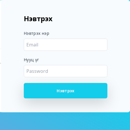
Нэвтрэх
Нэвтрэх нэр
Нууц үг
Нэвтрэх